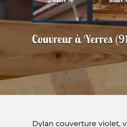
gouttière 94
toiture 
94
Couvreur à Yerres (9
Dylan couverture violet, v