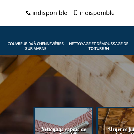
indisponible
indisponible
COUVREUR 94 À CHENNEVIÈRES
NETTOYAGE ET DÉMOUSSAGE DE
SUR MARNE
TOITURE 94
yage et
Nettoyage et pose de
Urgence fui
 de toiture