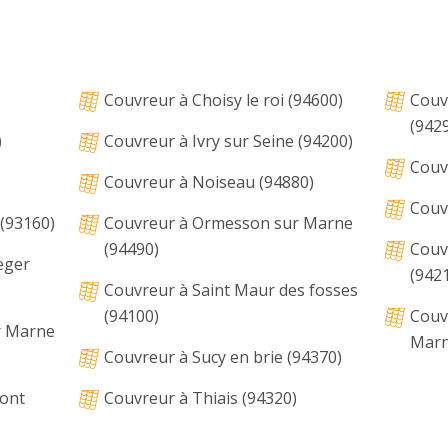
Couvreur à Choisy le roi (94600)
Couvr
(942
)
Couvreur à Ivry sur Seine (94200)
Couv
Couvreur à Noiseau (94880)
Couvr
 (93160)
Couvreur à Ormesson sur Marne
(94490)
Couvr
eger
(942
Couvreur à Saint Maur des fosses
(94100)
Couv
r Marne
Mar
Couvreur à Sucy en brie (94370)
pont
Couvreur à Thiais (94320)