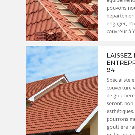
pouvons nous
département 
engager, n’
couvreur à Y
LAISSEZ
ENTREPR
94
Spécialiste 
couverture v
de gouttière
seront, non 
esthétiques.
pourrons me
gouttière r
matériau, n