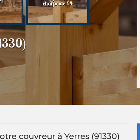
94
94
charpente 94
1330)
otre couvreur à Yerres (91330)