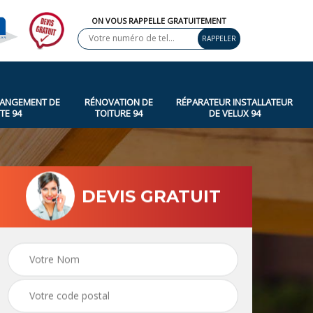
ON VOUS RAPPELLE GRATUITEMENT
HANGEMENT DE
RÉNOVATION DE
RÉPARATEUR INSTALLATEUR
TE 94
TOITURE 94
DE VELUX 94
DEVIS GRATUIT
Réparateur
Nettoyage et
ture
installateur de velux
démoussage de toitur